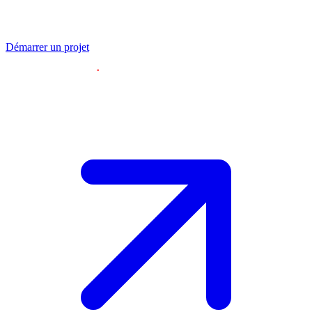
DoucheFLUX
Projet suivant
DoucheFLUX
Projet suivant
DoucheFLUX
Projet suivant
DoucheFLUX
Projet suivant
Toutes nos réalisations
Démarrer un projet