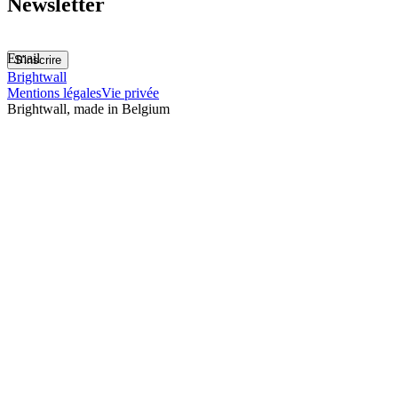
Newsletter
Email
S'inscrire
Brightwall
Mentions légales
Vie privée
Brightwall, made in Belgium