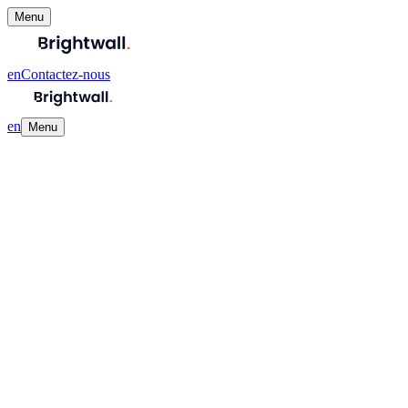
Menu
en
Contactez-nous
en
Menu
The Little Gym – Pave Gym
Réinventer l’approche digitale pour mieux grandir.
Audit et stratégie
digitale pour le premier franchiseur The Little Gym de Belgique.