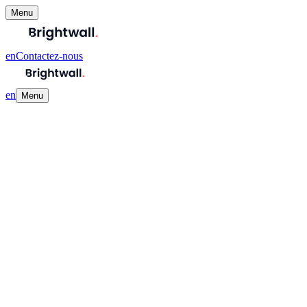
Menu
en
Contactez-nous
en
Menu
Brightwall réunit une équipe créative de stratèges digitaux, d’experts 